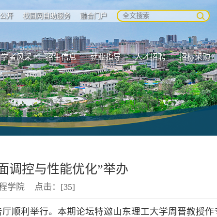
公开
校园网自助服务
融合门户
学者风采
招生信息
就业指导
人才招聘
招标采购
面调控与性能优化”举办
工程学院 点击：[
35
]
报告厅顺利举行。本期论坛特邀山东理工大学周晋教授作