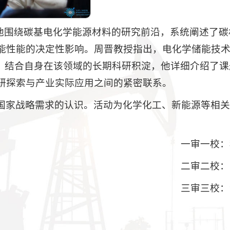
他围绕碳基电化学能源材料的研究前沿，系统阐述了碳
能性能的决定性影响。周晋教授指出，电化学储能技
。结合自身在该领域的长期科研积淀，他详细介绍了课
研探索与产业实际应用之间的紧密联系。
国家战略需求的认识。活动为化学化工、新能源等相
一审一校：
二审二校：
三审三校：