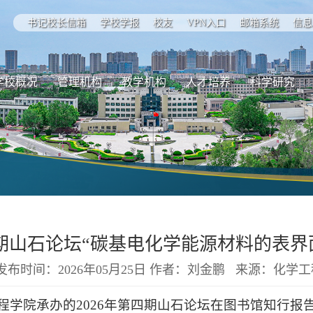
书记校长信箱
学校学报
校友
VPN入口
邮箱系统
信息
学校概况
管理机构
教学机构
人才培养
科学研究
期山石论坛“碳基电化学能源材料的表界
发布时间：2026年05月25日 作者：刘金鹏 来源：化学
工程学院承办的2026年第四期山石论坛在图书馆知行