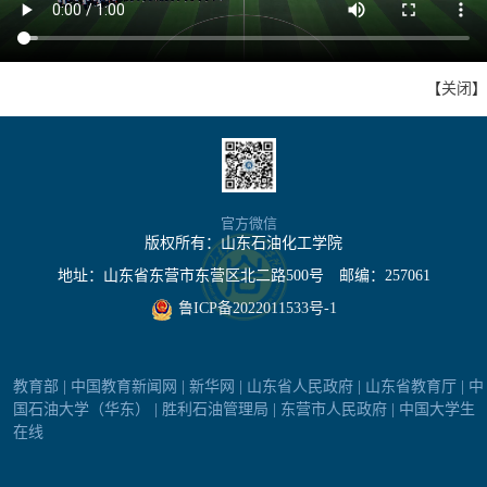
【
关闭
】
官方微信
版权所有：山东石油化工学院
地址：山东省东营市东营区北二路
500
号 邮编：
257061
鲁ICP备2022011533号-1
|
|
|
|
|
教育部
中国教育新闻网
新华网
山东省人民政府
山东省教育厅
中
|
|
|
国石油大学（华东）
胜利石油管理局
东营市人民政府
中国大学生
在线