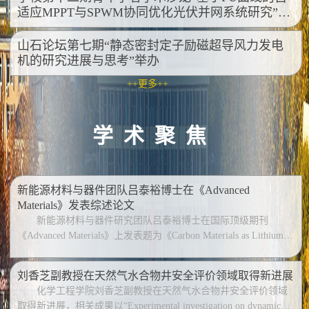
适应MPPT与SPWM协同优化光伏并网系统研究”举
办
山石论坛第七期“静态密封定子励磁超导风力发电
机的研究进展与思考”举办
++更多++
学术聚焦
新能源材料与器件团队吕泰裕博士在《Advanced
Materials》发表综述论文
新能源材料与器件研究团队吕泰裕博士在国际顶级期刊
《Advanced Materials》上发表题为《Carbon Materials as Lithium-
Free Anode for Hybrid Lithium-Ion/Metal Batteries: Mechanism,
Desig...
刘香芝副教授在天然气水合物井安全评价领域取得新进展
化学工程学院刘香芝副教授在天然气水合物井安全评价领域
取得新进展，相关成果以“Experimental investigation on dynamic