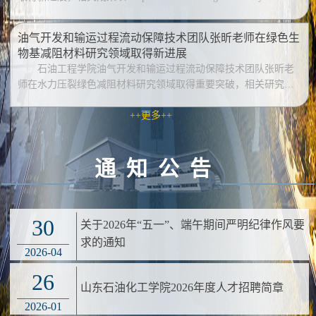
mechanical characteristics of casing during hydrate decompositi...
油气开发和输运过程流动保障技术团队张昕老师在绿色生
物基减阻材料研究领域取得新进展
石油工程学院油气开发和输运过程流动保障技术团队张昕老
师在水力压裂绿色减阻材料研究领域取得重要突破，相关研究成
果《Eco-friendly sodium alginate for drag reduction in hydraulic
frac...
++更多++
通知公告
30
关于2026年“五一”、端午期间严明纪律作风要
求的通知
2026-04
26
山东石油化工学院2026年度人才招聘简章
2026-01